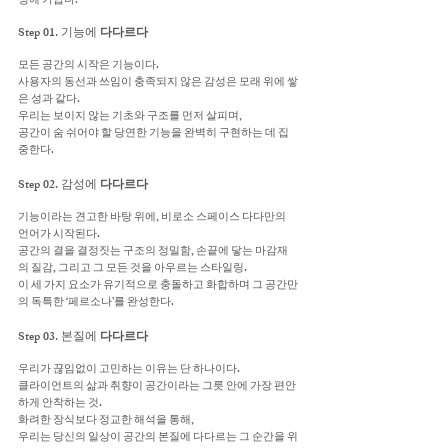
정에 가깝다.
Step 01. 기능에
다다르다
모든 공간의 시작은 기능이다.
사용자의 동선과 쓰임이 충족되지 않은 감성은 모래 위에 쌓
은 성과 같다.
우리는 보이지 않는 기초와 구조를 먼저 살피며,
공간이 숨 쉬어야 할 당연한 기능을 완벽히 구현하는 데 집
중한다.
Step 02. 감성에
다다르다
기능이라는 견고한 바탕 위에, 비로소 스페이스 다다만의
언어가 시작된다.
공간의 결을 결정짓는 구조의 정밀함, 손끝에 닿는 마감재
의 질감, 그리고 그 모든 것을 아우르는 스타일링.
이 세 가지 요소가 유기적으로 충돌하고 화합하며 그 공간만
의 독특한 ‘페르소나’를 완성한다.
Step 03. 본질에
다다르다
우리가 끊임없이 고민하는 이유는 단 하나이다.
클라이언트의 삶과 취향이 공간이라는 그릇 안에 가장 편안
하게 안착하는 것.
화려한 장식보다 정교한 해석을 통해,
우리는 당신의 일상이 공간의 본질에 다다르는 그 순간을 위